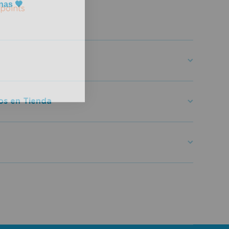
points
os en Tienda