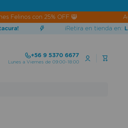
Felinos con 25% OFF 😸
Agen
ura!
¡Retira en tienda en:
Las
+56 9 5370 6677
Iniciar
Carrito
sesión
Lunes a Viernes de 09:00-18:00