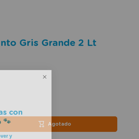
into Gris Grande 2 Lt
as con
 🐾
Agotado
ver y
nas 🧡