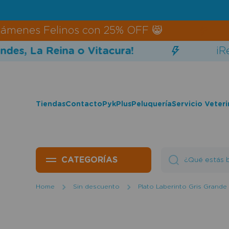
Ir directamente al contenido
nes Felinos con 25% OFF 😸
s, La Reina o Vitacura!
¡Reti
Tiendas
Contacto
PykPlus
Peluquería
Servicio Veteri
CATEGORÍAS
¿Qué estás b
Home
Sin descuento
Plato Laberinto Gris Grande 