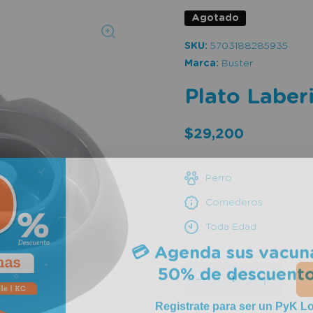
Agotado
SKU:
5703188285935
Marca:
Buster
Plato Laber
$29,200
Perro
Comederos
Toda Edad
💳 Agenda sus vacun
50% de descuento
Reducir
Aumentar
cantidad
cantidad
Registrate para ser un PyK Lo
para
para
Plato
Plato
te regalamos 50% en sus vacu