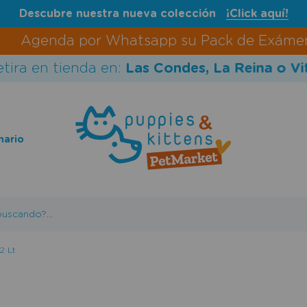
Descubre nuestra nueva colección
¡Click aquí!
Agenda por Whatsapp su Pack de Exámenes 
ra en tienda en:
Las Condes, La Reina o Vitac
nario
uscando?...
2 Lt